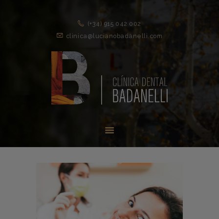
(+34) 915 042 002
clinica@lucianobadanelli.com
INICIO
1ª VISITA
TRATAMIENTOS ↓
EQUIPO
NOVEDADES
CONTACTO