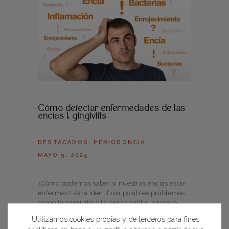
Cómo detectar enfermedades de las
encías I: gingivitis
DESTACADOS
,
PERIODONCIA
MAYO 9, 2025
¿Cómo podemos saber si nuestras encías están
enfermas? Para identificar posibles problemas,
como la gingivitis o la periodontitis, primero
tenemos que saber cómo es una encía sana.
Utilizamos cookies propias y de terceros para fines