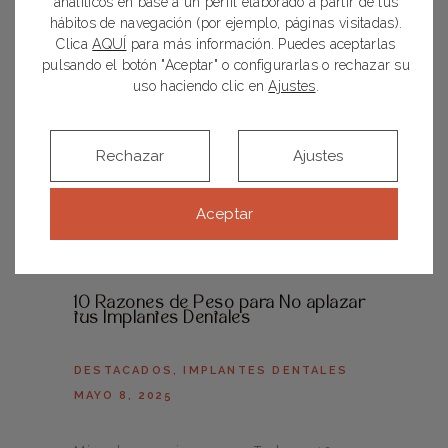
analíticos en base a un perfil elaborado a partir de tus
hábitos de navegación (por ejemplo, páginas visitadas).
Clica
AQUÍ
para más información. Puedes aceptarlas
pulsando el botón "Aceptar" o configurarlas o rechazar su
uso haciendo clic en
Ajustes
.
Rechazar
Ajustes
Aceptar
10 Razones de Peso para No aplazar
tus Implantes Dentales
DESTACADOS
,
IMPLANTES DENTALES
MAYO 8, 2025