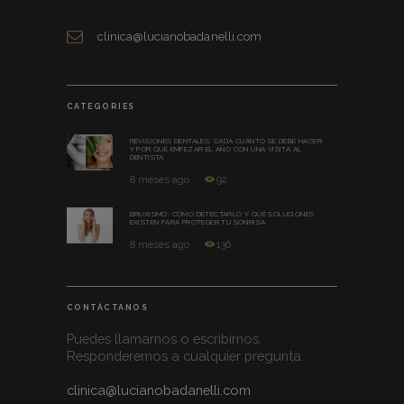
clinica@lucianobadanelli.com
CATEGORIES
REVISIONES DENTALES: CADA CUÁNTO SE DEBE HACER
Y POR QUÉ EMPEZAR EL AÑO CON UNA VISITA AL
DENTISTA
8 meses ago
92
BRUXISMO: CÓMO DETECTARLO Y QUÉ SOLUCIONES
EXISTEN PARA PROTEGER TU SONRISA
8 meses ago
136
CONTÁCTANOS
Puedes llamarnos o escribirnos.
Responderemos a cualquier pregunta.
clinica@lucianobadanelli.com