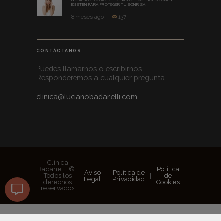
EXISTEN PARA PROTEGER TU SONRISA
8 meses ago
137
CONTÁCTANOS
Puedes llamarnos o escribirnos.
Responderemos a cualquier pregunta.
clinica@lucianobadanelli.com
Clínica
Badanelli © |
Política
Aviso
Política de
Todos los
|
|
de
Legal
Privacidad
derechos
Cookies
reservados