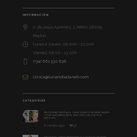
INFORMACIÓN
C. de Jesús Aprendiz, 3, Retiro, 28009
Madrid
Lunes a Jueves: 08:00h - 20:00h
Viernes: 08:00 - 13:00h
(+34) 661 530 636
clinica@lucianobadanelli.com
CATEGORIES
REVISIONES DENTALES: CADA CUÁNTO SE DEBE HACER
Y POR QUÉ EMPEZAR EL AÑO CON UNA VISITA AL
DENTISTA
8 meses ago
92
BRUXISMO: CÓMO DETECTARLO Y QUÉ SOLUCIONES