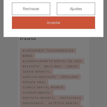
soluciones existen para proteger tu
Rechazar
Ajustes
sonrisa
Ortodoncia invisible: todo lo que debes
Aceptar
saber antes de empezar tu tratamiento
ETIQUETAS
ALINEADORES TRANSPARENTES
BEBÉS
BLANQUEAMIENTO DENTAL EN CASA
BRACKETS
BRUXISMO
CARIES
CARIES INFANTIL
CARILLAS DENTALES
CEPILLADO
CIRUGÍA ORAL
CLÍNICA DENTAL MADRID
CUIDADO DENTAL
DENTISTA INFANTIL
DESTACADOS
ENDODONCIA
ESTÉTICA DENTAL