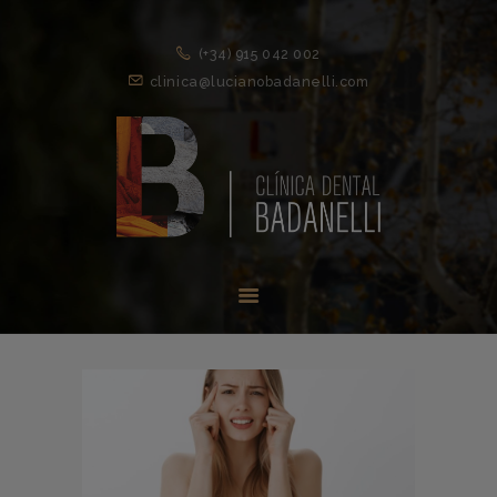
(+34) 915 042 002
clinica@lucianobadanelli.com
INICIO
1ª VISITA
TRATAMIENTOS ↓
EQUIPO
NOVEDADES
CONTACTO