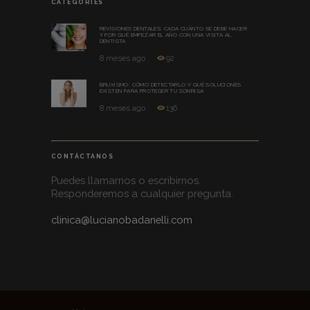
CATEGORIES
REVISIONES DENTALES: CADA CUÁNTO SE DEBE HACER
Y POR QUÉ EMPEZAR EL AÑO CON UNA VISITA AL
DENTISTA
8 meses ago
92
BRUXISMO: CÓMO DETECTARLO Y QUÉ SOLUCIONES
EXISTEN PARA PROTEGER TU SONRISA
8 meses ago
136
CONTÁCTANOS
Puedes llamarnos o escribirnos.
Responderemos a cualquier pregunta.
clinica@lucianobadanelli.com