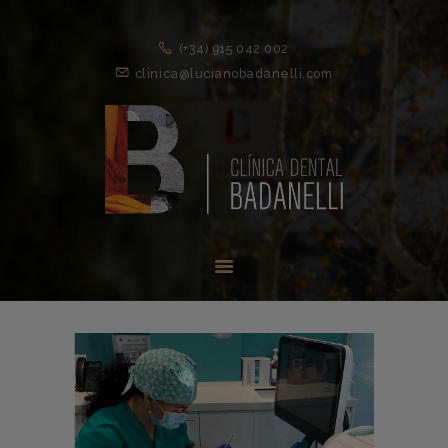
(+34) 915 042 002
clinica@lucianobadanelli.com
INICIO
1ª VISITA
TRATAMIENTOS ↓
EQUIPO
NOVEDADES
CONTACTO