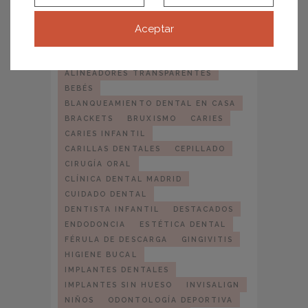
saber antes de empezar tu tratamiento
Aceptar
ETIQUETAS
ALINEADORES TRANSPARENTES
BEBÉS
BLANQUEAMIENTO DENTAL EN CASA
BRACKETS
BRUXISMO
CARIES
CARIES INFANTIL
CARILLAS DENTALES
CEPILLADO
CIRUGÍA ORAL
CLÍNICA DENTAL MADRID
CUIDADO DENTAL
DENTISTA INFANTIL
DESTACADOS
ENDODONCIA
ESTÉTICA DENTAL
FÉRULA DE DESCARGA
GINGIVITIS
HIGIENE BUCAL
IMPLANTES DENTALES
IMPLANTES SIN HUESO
INVISALIGN
NIÑOS
ODONTOLOGÍA DEPORTIVA