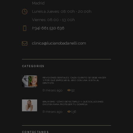
Madrid
Lunes a Jueves: 08:00h - 20:00h
Viernes: 08:00 - 13:00h
(+34) 661 530 636
clinica@lucianobadanelli.com
CATEGORIES
REVISIONES DENTALES: CADA CUÁNTO SE DEBE HACER
Y POR QUÉ EMPEZAR EL AÑO CON UNA VISITA AL
DENTISTA
8 meses ago
92
BRUXISMO: CÓMO DETECTARLO Y QUÉ SOLUCIONES
EXISTEN PARA PROTEGER TU SONRISA
8 meses ago
136
CONTÁCTANOS