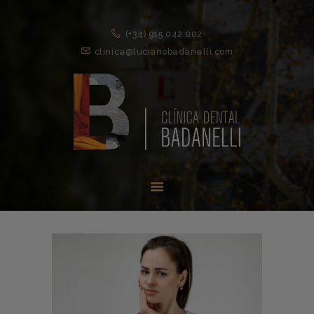
(+34) 915 042 002
clinica@lucianobadanelli.com
INICIO
1ª VISITA
TRATAMIENTOS ↓
EQUIPO
NOVEDADES
CONTACTO