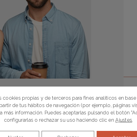
que afectan tu salud dental
 cookies propias y de terceros para fines analíticos en base 
partir de tus hábitos de navegación (por ejemplo, páginas visi
a más información. Puedes aceptarlas pulsando el botón "Ac
configurarlas o rechazar su uso haciendo clic en
Ajustes
.
u salud dental Evitar problemas como sensibilidad