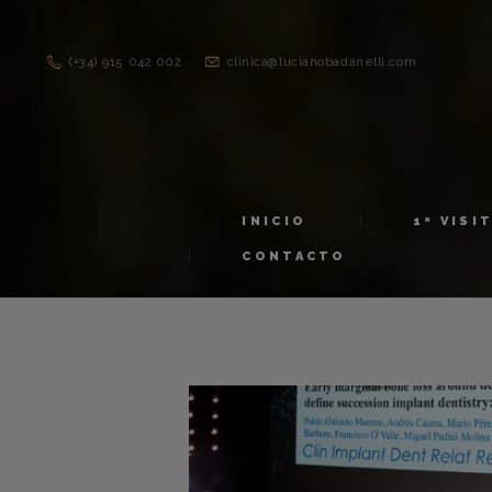
(+34) 915 042 002
clinica@lucianobadanelli.com
INICIO
1ª VISI
CONTACTO