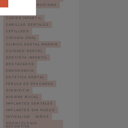
BRACKETS
BRUXISMO
CARIES
CARIES INFANTIL
CARILLAS DENTALES
CEPILLADO
CIRUGÍA ORAL
CLÍNICA DENTAL MADRID
CUIDADO DENTAL
DENTISTA INFANTIL
DESTACADOS
ENDODONCIA
ESTÉTICA DENTAL
FÉRULA DE DESCARGA
GINGIVITIS
HIGIENE BUCAL
IMPLANTES DENTALES
IMPLANTES SIN HUESO
INVISALIGN
NIÑOS
ODONTOLOGÍA
DEPORTIVA