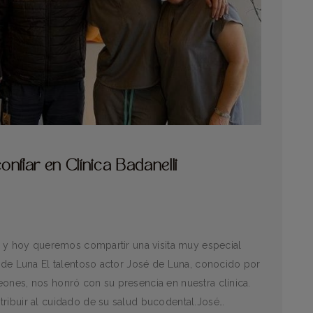
nfiar en Clínica Badanelli
a, y hoy queremos compartir una visita muy especial
é de Luna El talentoso actor José de Luna, conocido por
ones, nos honró con su presencia en nuestra clínica.
tribuir al cuidado de su salud bucodental.José…