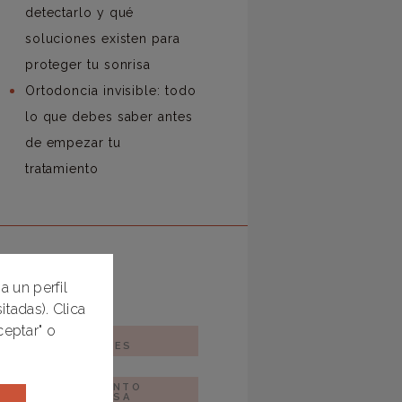
detectarlo y qué
soluciones existen para
proteger tu sonrisa
Ortodoncia invisible: todo
lo que debes saber antes
de empezar tu
tratamiento
ETIQUETAS
a un perfil
tadas). Clica
eptar" o
ALINEADORES
TRANSPARENTES
BEBÉS
BLANQUEAMIENTO
DENTAL EN CASA