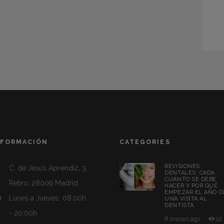
NFORMACIÓN
CATEGORIES
REVISIONES
C. de Jesús Aprendiz, 3,
DENTALES: CADA
CUÁNTO SE DEBE
Retiro, 28009 Madrid
HACER Y POR QUÉ
EMPEZAR EL AÑO 
Lunes a Jueves: 08:00h
UNA VISITA AL
DENTISTA
- 20:00h
8 meses ago
92