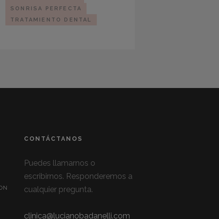
SONRISA PERFECTA
TRATAMIENTO DENTAL
CONTÁCTANOS
Puedes llamarnos o
escribirnos. Responderemos a
cualquier pregunta.
CON
clinica@lucianobadanelli.com