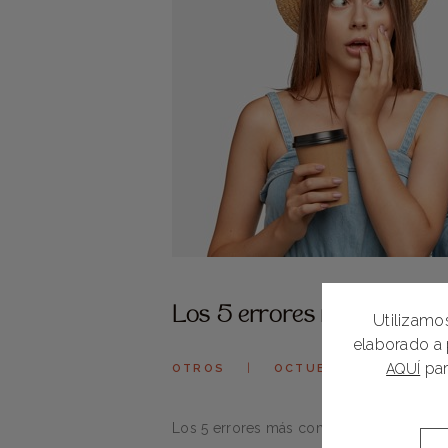
Los 5 errores más comunes 
Utilizamos
elaborado a 
par
AQUÍ
OTROS
OCTUBRE 20, 2025
Los 5 errores más comunes que afectan t