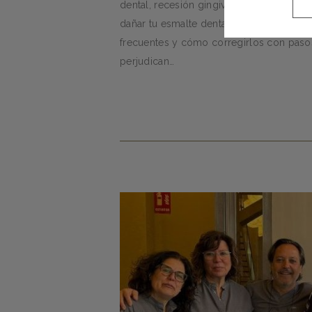
dental, recesión gingival o caries no de
dañar tu esmalte dental y favorecer la pl
frecuentes y cómo corregirlos con paso
perjudican…