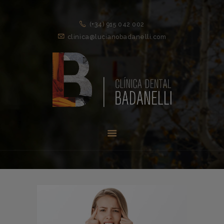
(+34) 915 042 002
clinica@lucianobadanelli.com
INICIO
1ª VISITA
TRATAMIENTOS ↓
EQUIPO
NOVEDADES
CONTACTO