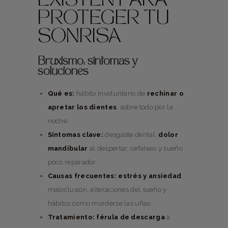
EXISTEN PARA
PROTEGER TU
SONRISA
Bruxismo: síntomas y
soluciones
Qué es:
hábito involuntario de
rechinar o
apretar los dientes
, sobre todo por la
noche.
Síntomas clave:
desgaste dental,
dolor
mandibular
al despertar, cefaleas y sueño
poco reparador.
Causas frecuentes:
estrés y ansiedad
,
maloclusión, alteraciones del sueño y
hábitos como morderse las uñas.
Tratamiento:
férula de descarga
a