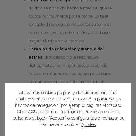
rígido o semirrígido, hecho a medida, que se
coloca normalmente por la noche. Evita el
contacto directo entre los dientes superiores
e inferiores, protege el esmalte y distribuye
mejor la fuerza de la mordida.
Terapias de relajación y manejo del
estrés
: técnicas como la respiración
diafragmática, el mindfulness, el ejercicio
físico o, en algunos casos, apoyo psicológico,
ayudan a disminuir la tensión muscular.
Corrección de la mordida
: en pacientes
Utilizamos cookies propias y de terceros para fines
con maloclusión, puede recomendarse un
analíticos en base a un perfil elaborado a partir de tus
hábitos de navegación (por ejemplo, páginas visitadas).
tratamiento de
ortodoncia
o de
Clica
AQUÍ
para más información. Puedes aceptarlas
rehabilitación dental para mejorar la forma
pulsando el botón "Aceptar" o configurarlas o rechazar su
en que encajan los dientes.
uso haciendo clic en
Ajustes
.
Fisioterapia y técnicas