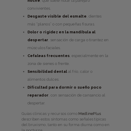
noche
, que suele notar la pareja o
convivientes.
Desgaste visible del esmalte
, dientes
más “planos” o con pequeñas fisuras.
Dolor o rigidez en la mandíbula al
despertar
, sensación de carga o tirantez en
músculos faciales.
Cefaleas frecuentes
, especialmente en la
zona de sienes o frente.
Sensibilidad dental
al frío, calor o
alimentos dulces.
Dificultad para dormir o sueño poco
reparador
, con sensación de cansancio al
despertar.
Guías clínicas y recursos como
MedlinePlus
describen estos síntomas como señales típicas
del bruxismo, tanto en su forma diurna como en
la nocturna.