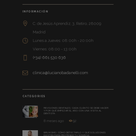
INFORMACIÓN
C. de Jesús Aprendiz, 3, Retiro, 28009
Madrid
Lunes a Jueves: 08:00h - 20:00h
Viernes: 08:00 - 13:00h
(+34) 661 530 636
clinica@lucianobadanelli.com
CATEGORIES
REVISIONES DENTALES: CADA CUÁNTO SE DEBE HACER
Y POR QUÉ EMPEZAR EL AÑO CON UNA VISITA AL
DENTISTA
8 meses ago
92
BRUXISMO: CÓMO DETECTARLO Y QUÉ SOLUCIONES
EXISTEN PARA PROTEGER TU SONRISA