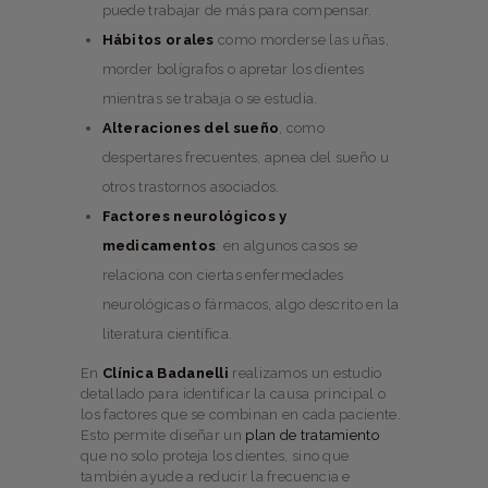
puede trabajar de más para compensar.
Hábitos orales
como morderse las uñas,
morder bolígrafos o apretar los dientes
mientras se trabaja o se estudia.
Alteraciones del sueño
, como
despertares frecuentes, apnea del sueño u
otros trastornos asociados.
Factores neurológicos y
medicamentos
: en algunos casos se
relaciona con ciertas enfermedades
neurológicas o fármacos, algo descrito en la
literatura científica.
En
Clínica Badanelli
realizamos un estudio
detallado para identificar la causa principal o
los factores que se combinan en cada paciente.
Esto permite diseñar un
plan de tratamiento
que no solo proteja los dientes, sino que
también ayude a reducir la frecuencia e