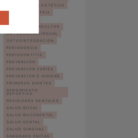
ODONTOLOGÍA ESTÉTICA
ODONTOPEDIATRÍA
ORTODONCIA
ORTODONCIA ADULTOS
ORTODONCIA LINGUAL
OSTEOINTEGRACIÓN
PERIODONCIA
PERIODONTITIS
PREVENCIÓN
PREVENCIÓN CARIES
PREVENCIÓN E HIGIENE
PRIMEROS DIENTES
RENDIMIENTO
DEPORTIVO
REVISIONES DENTALES
SALUD BUCAL
SALUD BUCODENTAL
SALUD DENTAL
SALUD GINGIVAL
SANGRADO ENCÍAS