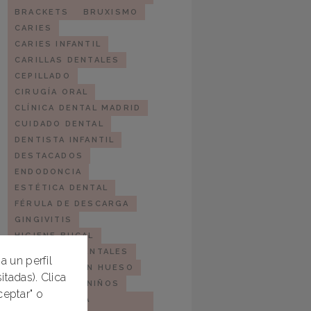
BRACKETS
BRUXISMO
CARIES
CARIES INFANTIL
CARILLAS DENTALES
CEPILLADO
CIRUGÍA ORAL
CLÍNICA DENTAL MADRID
CUIDADO DENTAL
DENTISTA INFANTIL
DESTACADOS
ENDODONCIA
ESTÉTICA DENTAL
FÉRULA DE DESCARGA
GINGIVITIS
HIGIENE BUCAL
IMPLANTES DENTALES
a un perfil
IMPLANTES SIN HUESO
tadas). Clica
INVISALIGN
NIÑOS
eptar" o
ODONTOLOGÍA
DEPORTIVA