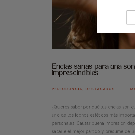
Encías sanas para una sonr
imprescindibles
PERIODONCIA
,
DESTACADOS
M
¿Quieres saber por qué tus encías son cl
uno de los iconos estéticos más importan
personales. Causar buena impresión dep
sacarle el mejor partido y presume de u