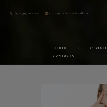
(+34) 915 042 002
clinica@lucianobadanelli.com
INICIO
1ª VISI
CONTACTO