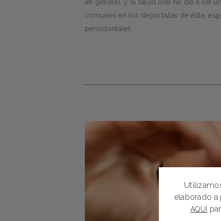
en general, y la salud oral no iba a ser 
comunes en los deportistas de élite, esp
periodontales.
Utilizamos
elaborado a 
par
AQUÍ