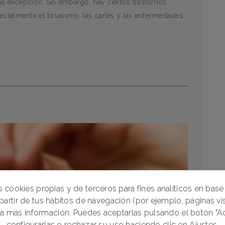
una excepción. Sin embargo, hay ciertos trastornos
ecialmente el bruxismo, las caries y las enfermedades
 cookies propias y de terceros para fines analíticos en base 
partir de tus hábitos de navegación (por ejemplo, páginas visi
a más información. Puedes aceptarlas pulsando el botón "Ac
configurarlas o rechazar su uso haciendo clic en
Ajustes
.