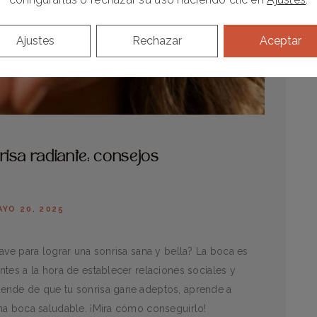
Ajustes
Rechazar
Aceptar
isa radiante: consejos
AYO 20, 2025
ave para lograr una sonrisa sana y bella? La boca es
tes a la hora de establecer relaciones sociales y
ende de que tu sonrisa gane adeptos, aprende a
na boca saludable. ¡Mira cómo conseguirlo!