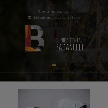
(+34) 915 042 002
clinica@lucianobadanelli.com
INICIO
1ª VISITA
TRATAMIENTOS ↓
EQUIPO
NOVEDADES
CONTACTO