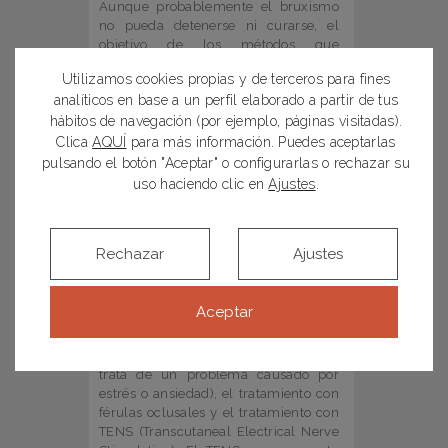
Aunque probablemente el bruxismo
no pueda detenerse ni curarse, el
objetivo de los métodos que
ofrecemos es reducir el dolor, prevenir
Utilizamos cookies propias y de terceros para fines
el daño dental permanente y
analíticos en base a un perfil elaborado a partir de tus
disminuir al máximo el
hábitos de navegación (por ejemplo, páginas visitadas).
rechinamiento.
Clica
AQUÍ
para más información. Puedes aceptarlas
¿Qué
tratamientos
pulsando el botón "Aceptar" o configurarlas o rechazar su
uso haciendo clic en
Ajustes
.
existen?
Existen varios tratamientos para el
bruxismo, entre ellos está la
Rechazar
Ajustes
fisioterapia, terapias conductuales
(que intentan orientar al paciente para
que afronte la vida de una forma más
Aceptar
relajada), el tratamiento con
medicamentos (incluyendo relajantes
musculares y antidepresivos, si se
trata de un problema causado por
estrés o ansiedad), el tratamiento con
férulas oclusales y el tratamiento con
TENS (Transcutaneal Electrical Nerve