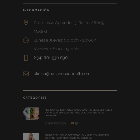
INFORMACIÓN
C. de Jesús Aprendiz, 3, Retiro, 28009
Madrid
Lunes a Jueves: 08:00h - 20:00h
Viernes: 08:00 - 13:00h
(+34) 661 530 636
clinica@lucianobadanelli.com
CATEGORIES
REVISIONES DENTALES: CADA CUÁNTO SE DEBE HACER
Y POR QUÉ EMPEZAR EL AÑO CON UNA VISITA AL
DENTISTA
8 meses ago
92
BRUXISMO: CÓMO DETECTARLO Y QUÉ SOLUCIONES
EXISTEN PARA PROTEGER TU SONRISA