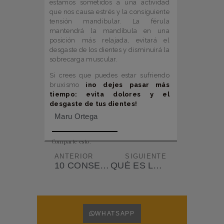
estamos sometidos a una actividad
que nos causa estrés y la consiguiente
tensión mandibular. La férula
mantendrá la mandíbula en una
posición más relajada, evitará el
desgaste de los dientes y disminuirá la
sobrecarga muscular.
Si crees que puedes estar sufriendo
bruxismo
¡no dejes pasar más
tiempo: evita dolores y el
desgaste de tus dientes!
Maru Ortega
Comparte esto:
ANTERIOR
SIGUIENTE
10 CONSEJOS PARA PRESUMIR DE UNOS DIENTES BONITOS
QUÉ ES LA SONRISA GINGIVAL Y CÓMO CORREGIRLA
WHATSAPP