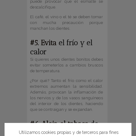
puede provocar que el esmalte se
descalcifique.
El café, el vino o el té se deben tomar
con mucha precaución porque
manchan los dientes.
#5. Evita
el frío y el
calor
Si quieres unos dientes bonitos debes
evitar someterlos a cambios bruscos
de temperatura.
¿Por qué? Tanto el frío como el calor
extremos aumentan la sensibilidad.
Además, provocan la inflamación de
los nervios y de los vasos sanguíneos
del interior de los dientes, haciendo
que se contraigan y se expandan.
#6. Aleja el tabaco
de
tu dentadura
Utilizamos cookies propias y de terceros para fines