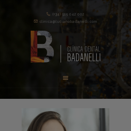
(+34) 915 042 002
clinica@lucianobadanelli.com
INICIO
1ª VISITA
TRATAMIENTOS ↓
EQUIPO
NOVEDADES
CONTACTO