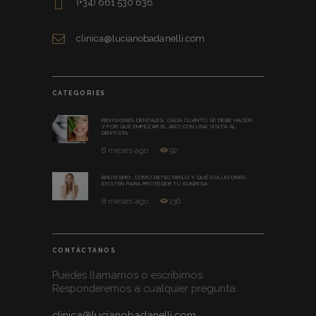
(+34) 661 530 636
clinica@lucianobadanelli.com
CATEGORIES
REVISIONES DENTALES: CADA CUÁNTO SE DEBE HACER
Y POR QUÉ EMPEZAR EL AÑO CON UNA VISITA AL
DENTISTA
8 meses ago
92
BRUXISMO: CÓMO DETECTARLO Y QUÉ SOLUCIONES
EXISTEN PARA PROTEGER TU SONRISA
8 meses ago
136
CONTÁCTANOS
Puedes llamarnos o escribirnos.
Responderemos a cualquier pregunta.
clinica@lucianobadanelli.com