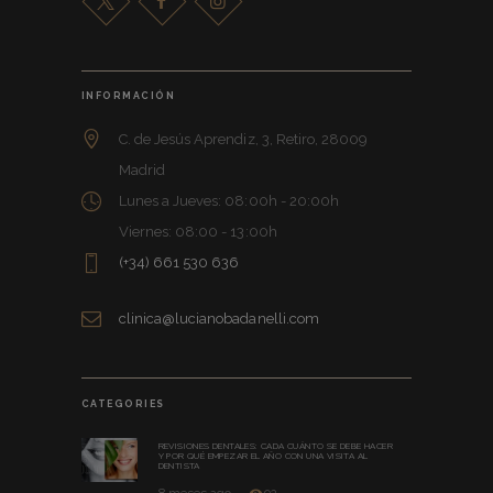
INFORMACIÓN
C. de Jesús Aprendiz, 3, Retiro, 28009
Madrid
Lunes a Jueves: 08:00h - 20:00h
Viernes: 08:00 - 13:00h
(+34) 661 530 636
clinica@lucianobadanelli.com
CATEGORIES
REVISIONES DENTALES: CADA CUÁNTO SE DEBE HACER
Y POR QUÉ EMPEZAR EL AÑO CON UNA VISITA AL
DENTISTA
8 meses ago
92