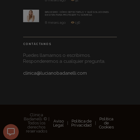
BRUXISMO: CÓMO DETECTARLO Y QUÉ SOLUCIONES
EXISTEN PARA PROTEGER TU SONRISA
8 meses ago
136
CONTÁCTANOS
Puedes llamarnos o escribirnos.
Responderemos a cualquier pregunta.
clinica@lucianobadanelli.com
Clínica
Badanelli © |
Política
Aviso
Política de
Todos los
|
|
de
Legal
Privacidad
derechos
Cookies
reservados