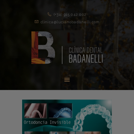
(+34) 915 042 002
clinica@lucianobadanelli.com
INICIO
1ª VISITA
TRATAMIENTOS ↓
EQUIPO
NOVEDADES
CONTACTO