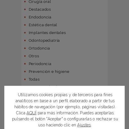
Cirugía oral
Destacados
Endodoncia
Estética dental
Implantes dentales
Odontopediatría
Ortodoncia
Otros
Periodoncia
Prevención e higiene
Todas
Uncategorized
Utilizamos cookies propias y de terceros para fines
analíticos en base a un perfil elaborado a partir de tus
POSTS RECIENTES
hábitos de navegación (por ejemplo, páginas visitadas).
Clica
AQUÍ
para más información. Puedes aceptarlas
Revisiones dentales: cada cuánto se
pulsando el botón "Aceptar" o configurarlas o rechazar su
debe hacer y por qué empezar el año
uso haciendo clic en
Ajustes
.