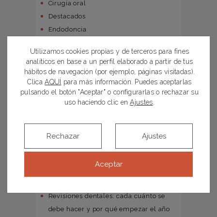
Cirugía oral
Destacados
Endodoncia
Estética dental
Utilizamos cookies propias y de terceros para fines
Implantes dentales
analíticos en base a un perfil elaborado a partir de tus
Odontopediatría
hábitos de navegación (por ejemplo, páginas visitadas).
Clica
AQUÍ
para más información. Puedes aceptarlas
Ortodoncia
pulsando el botón "Aceptar" o configurarlas o rechazar su
Otros
uso haciendo clic en
Ajustes
.
Periodoncia
Prevención e higiene
Todas
Rechazar
Ajustes
Uncategorized
Aceptar
POSTS RECIENTES
Revisiones dentales: cada cuánto se
debe hacer y por qué empezar el año