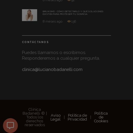
8 meses ago
92
BRUXISMO: CÓMO DETECTARLO Y QUÉ SOLUCIONES
EXISTEN PARA PROTEGER TU SONRISA
8 meses ago
136
CONTÁCTANOS
Puedes llamarnos o escribirnos.
Responderemos a cualquier pregunta.
clinica@lucianobadanelli.com
Clínica
Badanelli © |
Política
Aviso
Política de
Todos los
|
|
de
Legal
Privacidad
derechos
Cookies
reservados