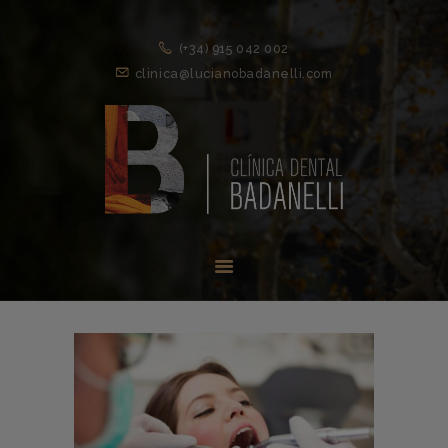
(+34) 915 042 002
clinica@lucianobadanelli.com
INICIO
1ª VISITA
TRATAMIENTOS ↓
EQUIPO
NOVEDADES
CONTACTO