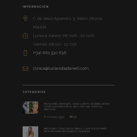
INFORMACIÓN
C. de Jesús Aprendiz, 3, Retiro, 28009
Madrid
Lunes a Jueves: 08:00h - 20:00h
Viernes: 08:00 - 13:00h
(+34) 661 530 636
clinica@lucianobadanelli.com
CATEGORIES
REVISIONES DENTALES: CADA CUÁNTO SE DEBE HACER
Y POR QUÉ EMPEZAR EL AÑO CON UNA VISITA AL
DENTISTA
8 meses ago
92
BRUXISMO: CÓMO DETECTARLO Y QUÉ SOLUCIONES
EXISTEN PARA PROTEGER TU SONRISA