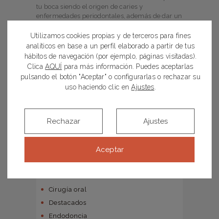
tu boca siendo el origen de caries y
enfermedades periodontales, además de dar un
aspecto sucio y descuidado a tus dientes.
Prevenir la placa bacteriana y acabar con ella
Utilizamos cookies propias y de terceros para fines
está en tus manos. ¡Descubre cómo!
analíticos en base a un perfil elaborado a partir de tus
hábitos de navegación (por ejemplo, páginas visitadas).
Clica
AQUÍ
para más información. Puedes aceptarlas
pulsando el botón "Aceptar" o configurarlas o rechazar su
uso haciendo clic en
Ajustes
.
BÚSQUEDA
Rechazar
Ajustes
Aceptar
CATEGORÍAS
Bruxismo
Cirugía oral
Destacados
Endodoncia