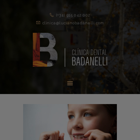
(+34) 915 042 002
clinica@lucianobadanelli.com
INICIO
1ª VISITA
TRATAMIENTOS ↓
EQUIPO
NOVEDADES
CONTACTO