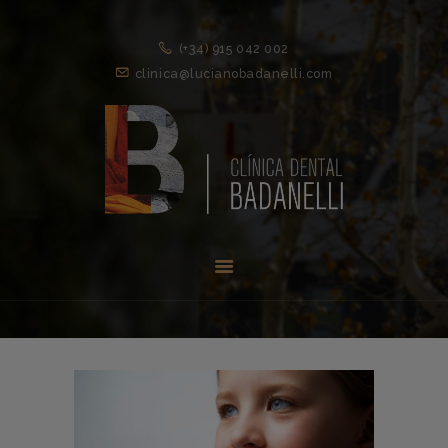
(+34) 915 042 002
clinica@lucianobadanelli.com
INICIO
1ª VISITA
TRATAMIENTOS ↓
EQUIPO
NOVEDADES
CONTACTO