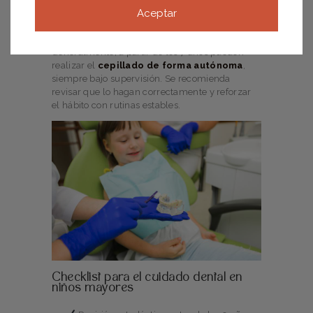
¿A qué edad pueden cepillarse
Aceptar
solos?
Generalmente, a partir de los 7 años pueden
realizar el
cepillado de forma autónoma
,
siempre bajo supervisión. Se recomienda
revisar que lo hagan correctamente y reforzar
el hábito con rutinas estables.
Checklist para el cuidado dental en
niños mayores