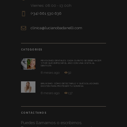
Viernes: 08:00 - 13:00h
(+34) 661 530 636
clinica@lucianobadanelli.com
CATEGORIES
REVISIONES DENTALES: CADA CUÁNTO SE DEBE HACER
Y POR QUÉ EMPEZAR EL AÑO CON UNA VISITA AL
DENTISTA
8 meses ago
92
BRUXISMO: CÓMO DETECTARLO Y QUÉ SOLUCIONES
EXISTEN PARA PROTEGER TU SONRISA
8 meses ago
137
CONTÁCTANOS
Puedes llamarnos o escribirnos.