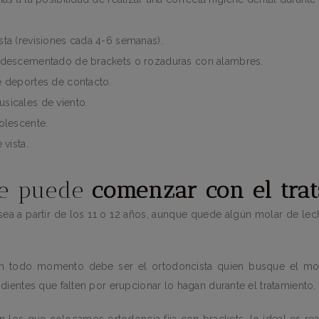
sta (revisiones cada 4-6 semanas).
r descementado de brackets o rozaduras con alambres.
e deportes de contacto.
sicales de viento.
olescente.
 vista.
se puede
comenzar con el tra
a a partir de los 11 o 12 años, aunque quede algún molar de lec
en todo momento debe ser el ortodoncista quien busque el m
ientes que falten por erupcionar lo hagan durante el tratamiento.
n los que colocamos ortodoncia fija con brackets, lo ideal es rea