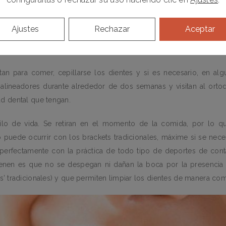
s alineadores transparentes y removibles, fabricados a medida, 
Ajustes
Rechazar
Aceptar
cta. Cada uno es diferente de los demás y se van cambiando para
tan para comer, cepillarse los dientes y si es necesario, en al
 alineadores durante alrededor de dos semanas y visitan al ort
ad dental que tengan.
stilo de vida. Se retiran en el momento de la comida, por lo q
 puede ocurrir con los brackets tradicionales, máxime si se nece
erfectamente con la práctica de todo tipo de deportes de conta
tienen es que no se despegan ni dañan la boca por la presencia
os’ tradicionales) y que permiten limpiar los dientes de manera c