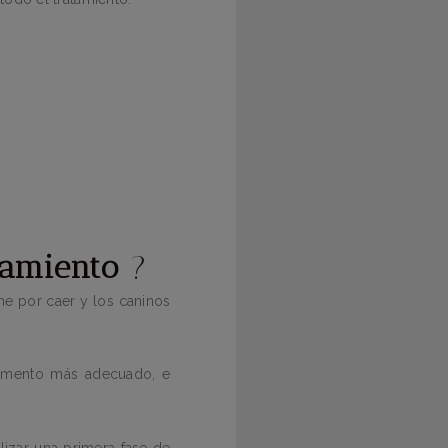
tamiento
?
he por caer y los caninos
omento más adecuado, e
lizar una primera fase de