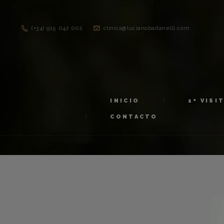
(+34) 915 042 002
clinica@lucianobadanelli.com
INICIO
1ª VISI
CONTACTO