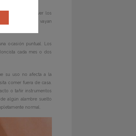
y creados para mover los
 que las piezas se vayan
guna ocasión puntual. Los
odoncista cada mes o dos
ue su uso no afecta a la
sita comer fuera de casa.
cto o tañir instrumentos
 de algún alambre suelto
ompletamente normal.