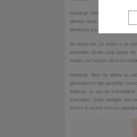
Invisalign Teen consta de vario
dientes hacia la posición corre
alineando poco a poco.
Se llevan las 24 horas y se qui
pacientes llevan cada juego de
meses, en función de la movilid
Invisalign Teen no altera su e
alimentación del paciente, como
Además, su uso es compatible p
musicales. Otras ventajas que 
(como sí ocurre con los ‘aparat