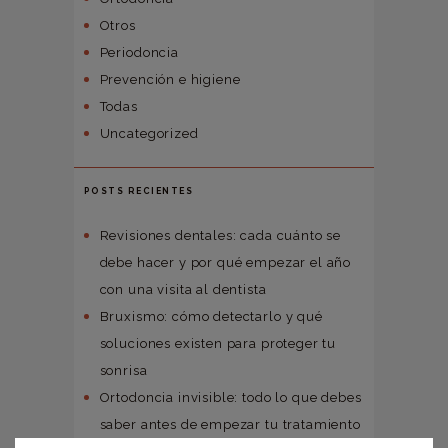
Otros
Periodoncia
Prevención e higiene
Todas
Uncategorized
POSTS RECIENTES
Revisiones dentales: cada cuánto se
debe hacer y por qué empezar el año
con una visita al dentista
Bruxismo: cómo detectarlo y qué
soluciones existen para proteger tu
sonrisa
Ortodoncia invisible: todo lo que debes
saber antes de empezar tu tratamiento