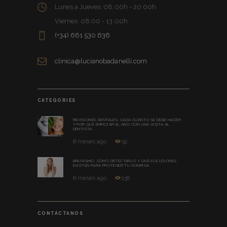
Lunes a Jueves: 08:00h - 20:00h
Viernes: 08:00 - 13:00h
(+34) 661 530 636
clinica@lucianobadanelli.com
CATEGORIES
REVISIONES DENTALES: CADA CUÁNTO SE DEBE HACER
Y POR QUÉ EMPEZAR EL AÑO CON UNA VISITA AL
DENTISTA
8 meses ago
92
BRUXISMO: CÓMO DETECTARLO Y QUÉ SOLUCIONES
EXISTEN PARA PROTEGER TU SONRISA
8 meses ago
136
CONTÁCTANOS