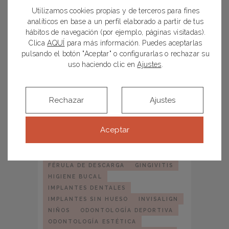
Utilizamos cookies propias y de terceros para fines
ETIQUETAS
analíticos en base a un perfil elaborado a partir de tus
hábitos de navegación (por ejemplo, páginas visitadas).
ALINEADORES TRANSPARENTES
Clica
AQUÍ
para más información. Puedes aceptarlas
pulsando el botón "Aceptar" o configurarlas o rechazar su
BEBÉS
uso haciendo clic en
Ajustes
.
BLANQUEAMIENTO DENTAL EN CASA
BRACKETS
BRUXISMO
CARIES
CARIES INFANTIL
CARILLAS DENTALES
CEPILLADO
Rechazar
Ajustes
CIRUGÍA ORAL
CLÍNICA DENTAL MADRID
Aceptar
CUIDADO DENTAL
DENTISTA INFANTIL
DESTACADOS
ENDODONCIA
ESTÉTICA DENTAL
FÉRULA DE DESCARGA
GINGIVITIS
HIGIENE BUCAL
IMPLANTES DENTALES
IMPLANTES SIN HUESO
INVISALIGN
NIÑOS
ODONTOLOGÍA DEPORTIVA
ODONTOLOGÍA ESTÉTICA