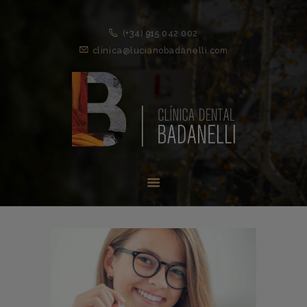
(+34) 915 042 002
clinica@lucianobadanelli.com
INICIO
1ª VISITA
TRATAMIENTOS ↓
EQUIPO
NOVEDADES
CONTACTO