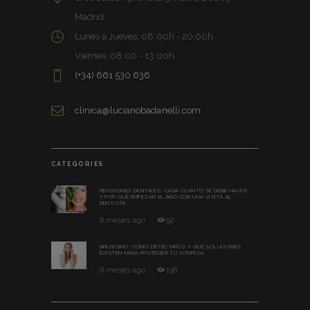
Madrid
Lunes a Jueves: 08:00h - 20:00h
Viernes: 08:00 - 13:00h
(+34) 661 530 636
clinica@lucianobadanelli.com
CATEGORIES
REVISIONES DENTALES: CADA CUÁNTO SE DEBE HACER
Y POR QUÉ EMPEZAR EL AÑO CON UNA VISITA AL
DENTISTA
8 meses ago
92
BRUXISMO: CÓMO DETECTARLO Y QUÉ SOLUCIONES
EXISTEN PARA PROTEGER TU SONRISA
8 meses ago
136