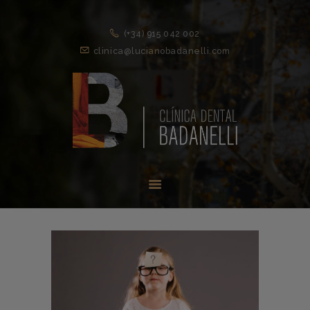
(+34) 915 042 002
clinica@lucianobadanelli.com
INICIO
1ª VISITA
TRATAMIENTOS ↓
EQUIPO
NOVEDADES
CONTACTO