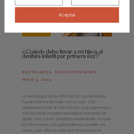
Aceptar
¿Cuándo debo llevar a mi hijo/a al
dentista infantil por primera vez?
DESTACADOS
,
ODONTOPEDIATRÍA
MAYO 5, 2025
La tecnología de la información ha cambiado
nuestra forma de vida, con un solo “clic”
obtenemos toda la información que queremos y
esto fomenta nuestra necesidad inherente de
saber más y más. Desafortunadamente, no toda
la información a la que podemos acceder, es
veraz y por ello, en este post te resolvemos