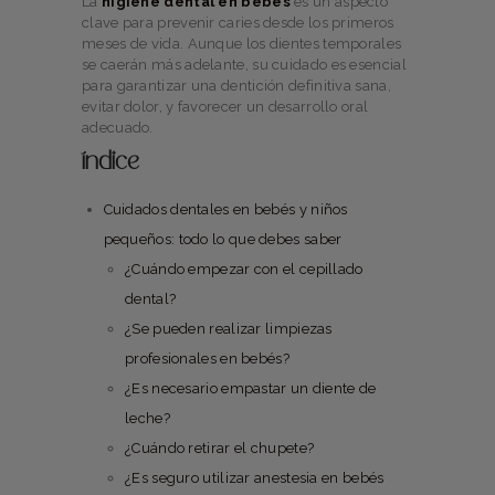
La
higiene dental en bebés
es un aspecto
clave para prevenir caries desde los primeros
meses de vida. Aunque los dientes temporales
se caerán más adelante, su cuidado es esencial
para garantizar una dentición definitiva sana,
evitar dolor, y favorecer un desarrollo oral
adecuado.
índice
Cuidados dentales en bebés y niños
pequeños: todo lo que debes saber
¿Cuándo empezar con el cepillado
dental?
¿Se pueden realizar limpiezas
profesionales en bebés?
¿Es necesario empastar un diente de
leche?
¿Cuándo retirar el chupete?
¿Es seguro utilizar anestesia en bebés