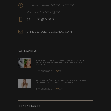
Lunes a Jueves: 08:00h - 20:00h
Viernes: 08:00 - 13:00h
(+34) 661 530 636
clinica@lucianobadanelli.com
CATEGORIES
REVISIONES DENTALES: CADA CUÁNTO SE DEBE HACER
Y POR QUÉ EMPEZAR EL AÑO CON UNA VISITA AL
DENTISTA
8 meses ago
92
BRUXISMO: CÓMO DETECTARLO Y QUÉ SOLUCIONES
EXISTEN PARA PROTEGER TU SONRISA
8 meses ago
135
CONTÁCTANOS