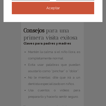
Recomendaciones higiénico-
Aceptar
dietéticas y planificación de
revisiones.
Consejos
para una
primera visita exitosa
Claves para padres y madres
Mantén la calma si el niño llora, es
completamente normal.
Evita usar palabras que puedan
asustarlo como “pinchar” o “dolor”.
No le mientas: dile que irá a un
dentista especializado en niños.
Usa cuentos o vídeos para
prepararlo y hacerlo sentir seguro.