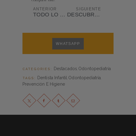
Comparte esto:
ANTERIOR
SIGUIENTE
TODO LO QUE NECESITAS SABER SOBRE LA GINGIVITIS
DESCUBRE LA ORTODONCIA IDEAL PARA TRANSFORMAR TU SONRISA: GUÍA COMPLETA
WHATSAPP
Destacados
Odontopediatría
CATEGORIES:
,
Dentista Infantil
Odontopediatría
TAGS:
,
,
Prevención E Higiene