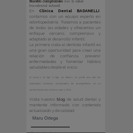
Nuestro compromiso
con la salud
bucodental infantil
En
Clínica Dental BADANELLI
,
contamos con un equipo experto en
odontopediatría. Tratamos a pacientes
de todas las edades y ofrecemos un
enfoque cercano, comprensivo y
adaptado al desarrollo infantil.
La primera visita al dentista infantil es
una gran oportunidad para crear una
relación de confianza, prevenir
enfermedades y fomentar hábitos
saludables desde el inicio.
Si tienes un hijo o hija, no dudes en pedir una cita de
valoración. Estamos encantados de acompañarte en su
camino hacia una sonrisa sana y feliz.
Visita nuestro
blog
de salud dental y
mantente informado con contenido
actualizado y de calidad.
Maru Ortega