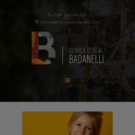
(+34) 915 042 002
clinica@lucianobadanelli.com
INICIO
1ª VISITA
TRATAMIENTOS ↓
EQUIPO
NOVEDADES
CONTACTO