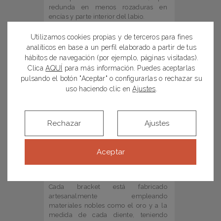
redunda en menos rozaduras en
encías y parte interior del labio.
Además son muy resistentes. Y es
Utilizamos cookies propias y de terceros para fines
que, el zafiro, conocido por su dureza,
analíticos en base a un perfil elaborado a partir de tus
evita que los brackets se desgasten y,
hábitos de navegación (por ejemplo, páginas visitadas).
con el cuidado adecuado, es poco
Clica
AQUÍ
para más información. Puedes aceptarlas
probable que los aparatos se rompan.
pulsando el botón "Aceptar" o configurarlas o rechazar su
uso haciendo clic en
Ajustes
.
#.
Ortodoncia lingual
Ésta es un tipo de ortodoncia invisible
que se coloca en la parte interna de
Rechazar
Ajustes
los dientes, ocultándose a simple vista
y reduciendo los problemas estéticos
que se asocian a estos tratamientos.
Aceptar
Es una de las técnicas que más
empleamos en nuestra clínica dental,
ya que ofrece excelentes resultados.
Cada bracket está fabricado
artesanalmente empleando
materiales nobles como el oro y a la
medida de cada diente, teniendo