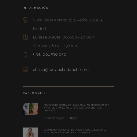
INFORMACIÓN
C. de Jesús Aprendiz, 3, Retiro, 28009
Madrid
Lunes a Jueves: 08:00h - 20:00h
Viernes: 08:00 - 13:00h
(+34) 661 530 636
clinica@lucianobadanelli.com
CATEGORIES
REVISIONES DENTALES: CADA CUÁNTO SE DEBE HACER
Y POR QUÉ EMPEZAR EL AÑO CON UNA VISITA AL
DENTISTA
8 meses ago
92
BRUXISMO: CÓMO DETECTARLO Y QUÉ SOLUCIONES
EXISTEN PARA PROTEGER TU SONRISA