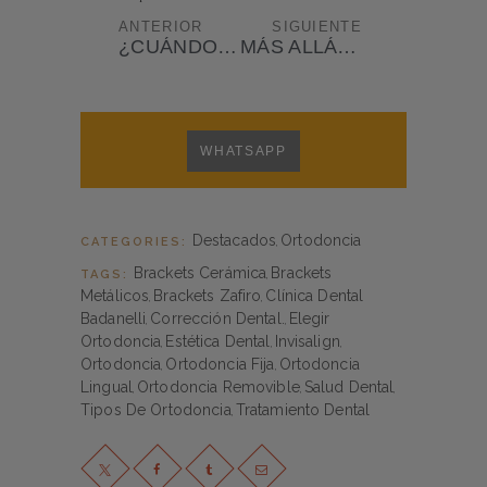
ANTERIOR
SIGUIENTE
¿CUÁNDO DEBO LLEVAR A MI HIJO/A AL DENTISTA INFANTIL POR PRIMERA VEZ?
MÁS ALLÁ DE LOS DIENTES: LA ESTÉTICA DE LA ENCÍA, CLAVE PARA MEJORAR EL ASPECTO DE TU SONRISA
WHATSAPP
Destacados
Ortodoncia
CATEGORIES:
,
Brackets Cerámica
Brackets
TAGS:
,
Metálicos
Brackets Zafiro
Clínica Dental
,
,
Badanelli
Corrección Dental.
Elegir
,
,
Ortodoncia
Estética Dental
Invisalign
,
,
,
Ortodoncia
Ortodoncia Fija
Ortodoncia
,
,
Lingual
Ortodoncia Removible
Salud Dental
,
,
,
Tipos De Ortodoncia
Tratamiento Dental
,