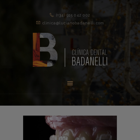
(+34) 915 042 002
clinica@lucianobadanelli.com
INICIO
1ª VISITA
TRATAMIENTOS ↓
EQUIPO
NOVEDADES
CONTACTO