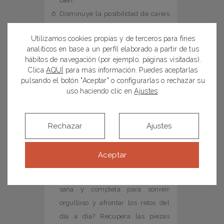
bien.
Disminuye la posibilidad de caries
y problemas en las encías. Gracias
Utilizamos cookies propias y de terceros para fines
a los implantes estabilizarán las
analíticos en base a un perfil elaborado a partir de tus
arcadas dentarias, lo que reduce
hábitos de navegación (por ejemplo, páginas visitadas).
notablemente la aparición de
Clica
AQUÍ
para más información. Puedes aceptarlas
pulsando el botón "Aceptar" o configurarlas o rechazar su
caries. Además, evitarás que la
uso haciendo clic en
Ajustes
.
reabsorción del hueso y la pérdida
de volumen de las encías
repercutan en el resto de dientes
Rechazar
Ajustes
sanos.
Tendrás más ganas de sonreír y
Aceptar
ganarás confianza en ti mismo.
¿Qué mejor que una sonrisa bonita,
sana y completa para sonreír
orgulloso y afrontar los retos del
día a día? Recupera las piezas