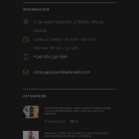
INFORMACIÓN
C. de Jesús Aprendiz, 3, Retiro, 28009
Madrid
Lunes a Jueves: 08:00h - 20:00h
Viernes: 08:00 - 13:00h
(+34) 661 530 636
clinica@lucianobadanelli.com
CATEGORIES
REVISIONES DENTALES: CADA CUÁNTO SE DEBE HACER
Y POR QUÉ EMPEZAR EL AÑO CON UNA VISITA AL
DENTISTA
8 meses ago
92
BRUXISMO: CÓMO DETECTARLO Y QUÉ SOLUCIONES
EXISTEN PARA PROTEGER TU SONRISA