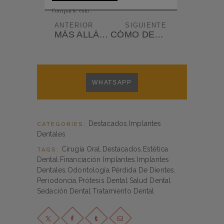
Comparte esto:
ANTERIOR
SIGUIENTE
MÁS ALLÁ DE LOS DIENTES: LA ESTÉTICA DE LA ENCÍA, CLAVE PARA MEJORAR EL ASPECTO DE TU SONRISA
CÓMO DETECTAR ENFERMEDADES DE LAS ENCÍAS I: GINGIVITIS
WHATSAPP
Destacados
Implantes
CATEGORIES:
,
Dentales
Cirugía Oral
Destacados
Estética
TAGS:
,
,
Dental
Financiación Implantes
Implantes
,
,
Dentales
Odontología
Pérdida De Dientes
,
,
,
Periodoncia
Prótesis Dental
Salud Dental
,
,
,
Sedación Dental
Tratamiento Dental
,