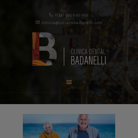
(+34) 915 042 002
clinica@lucianobadanelli.com
INICIO
1ª VISITA
TRATAMIENTOS ↓
EQUIPO
NOVEDADES
CONTACTO