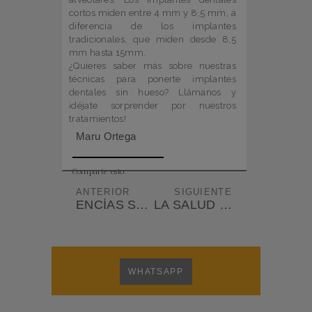
cortos miden entre 4 mm y 8,5 mm, a
diferencia de los implantes
tradicionales, que miden desde 8,5
mm hasta 15mm.
¿Quieres saber más sobre nuestras
técnicas para ponerte implantes
dentales sin hueso? Llámanos y
¡déjate sorprender por nuestros
tratamientos!
Maru Ortega
Comparte esto:
ANTERIOR
SIGUIENTE
ENCÍAS SANAS PARA UNA SONRISA RADIANTE: CONSEJOS IMPRESCINDIBLES
LA SALUD BUCODENTAL EN EL DEPORTISTA DE ÉLITE
WHATSAPP