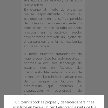
se mezclará con el tuyo y formará un
nuevo hueso.
En cuanto al injerto de encía, se
realiza especialmente cuando el
paciente también ha sufrido pérdida
de los tejidos que rodean el diente. En
estos casos, en que la falta de encía
provoca un antiestético efecto,
emplearemos también un injerto de
encía para dar una forma más bonita
a tu restauración.
A todos nuestros tratamientos de
regeneración ósea les podemos añadir
además la exclusiva tecnología de
plasma rico en factores del
crecimiento. Mediante un proceso de
lo más sencillo e indoloro, aislaremos
de tu sangre los factores del
crecimiento que aceleran la
cicatrización y regeneración de
tejidos.
Utilizamos cookies propias y de terceros para fines
Entre los procedimientos de
analíticos en base a un perfil elaborado a partir de tus
regeneración ósea, encontramos la