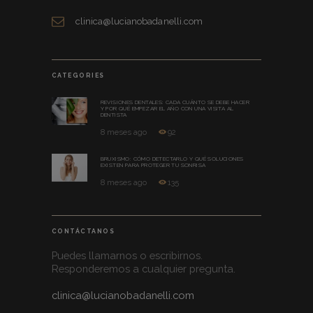
clinica@lucianobadanelli.com
CATEGORIES
REVISIONES DENTALES: CADA CUÁNTO SE DEBE HACER
Y POR QUÉ EMPEZAR EL AÑO CON UNA VISITA AL
DENTISTA
8 meses ago
92
BRUXISMO: CÓMO DETECTARLO Y QUÉ SOLUCIONES
EXISTEN PARA PROTEGER TU SONRISA
8 meses ago
135
CONTÁCTANOS
Puedes llamarnos o escribirnos.
Responderemos a cualquier pregunta.
clinica@lucianobadanelli.com