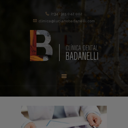
(+34) 915 042 002
clinica@lucianobadanelli.com
INICIO
1ª VISITA
TRATAMIENTOS ↓
EQUIPO
NOVEDADES
CONTACTO