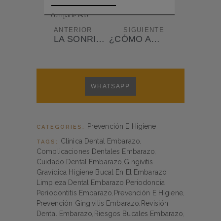
Comparte esto:
ANTERIOR
SIGUIENTE
LA SONRISA, EL MEJOR ESPEJO DE NUESTRA SALUD GENERAL
¿CÓMO ACTUAR SI SUFRES UNA FRACTURA DENTAL?
WHATSAPP
Prevención E Higiene
CATEGORIES:
Clínica Dental Embarazo
TAGS:
,
Complicaciones Dentales Embarazo
,
Cuidado Dental Embarazo
Gingivitis
,
Gravídica
Higiene Bucal En El Embarazo
,
,
Limpieza Dental Embarazo
Periodoncia
,
,
Periodontitis Embarazo
Prevención E Higiene
,
,
Prevención Gingivitis Embarazo
Revisión
,
Dental Embarazo
Riesgos Bucales Embarazo
,
,