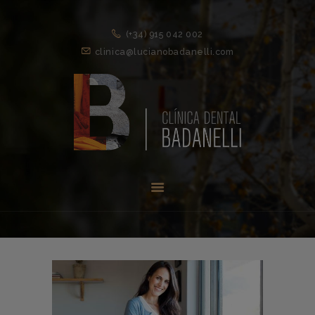
(+34) 915 042 002
clinica@lucianobadanelli.com
INICIO
1ª VISITA
TRATAMIENTOS ↓
EQUIPO
NOVEDADES
CONTACTO