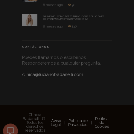
8 meses ago
92
BRUXISMO: CÓMO DETECTARLO Y QUÉ SOLUCIONES
EXISTEN PARA PROTEGER TU SONRISA
8 meses ago
136
CONTÁCTANOS
Puedes llamarnos o escribirnos.
Responderemos a cualquier pregunta.
clinica@lucianobadanelli.com
Clínica
Badanelli © |
Política
Aviso
Política de
Todos los
|
|
de
Legal
Privacidad
derechos
Cookies
reservados