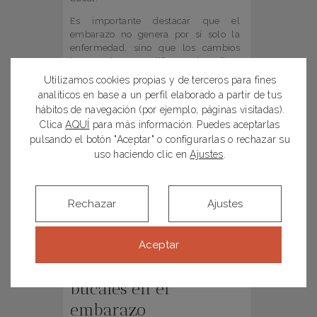
Es importante destacar que el
embarazo no genera por sí solo la
enfermedad, sino que los cambios
hormonales modifican la flora
bacteriana, agravando patologías
Utilizamos cookies propias y de terceros para fines
preexistentes. Una
periodontitis
analíticos en base a un perfil elaborado a partir de tus
avanzada puede dañar los tejidos que
hábitos de navegación (por ejemplo, páginas visitadas).
soportan los dientes, provocando
Clica
AQUÍ
para más información. Puedes aceptarlas
incluso su pérdida.
pulsando el botón "Aceptar" o configurarlas o rechazar su
La SEPA advierte que una salud
uso haciendo clic en
Ajustes
.
bucodental deficiente durante la
gestación puede aumentar el riesgo
de
parto prematuro
.
Rechazar
Ajustes
Consejos
para
prevenir
Aceptar
complicaciones
bucales en el
embarazo