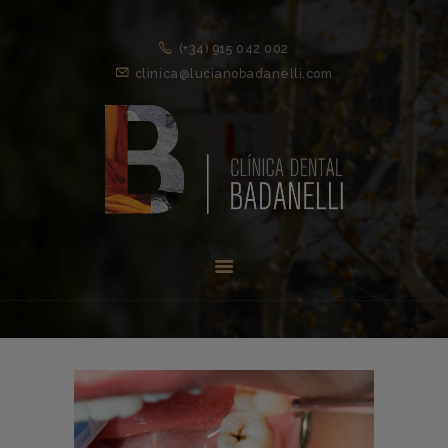
(+34) 915 042 002
clinica@lucianobadanelli.com
INICIO
1ª VISITA
TRATAMIENTOS ↓
EQUIPO
NOVEDADES
CONTACTO