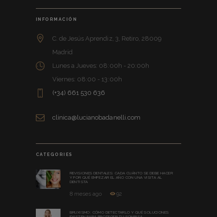
INFORMACIÓN
C. de Jesús Aprendiz, 3, Retiro, 28009
Madrid
Lunes a Jueves: 08:00h - 20:00h
Viernes: 08:00 - 13:00h
(+34) 661 530 636
clinica@lucianobadanelli.com
CATEGORIES
REVISIONES DENTALES: CADA CUÁNTO SE DEBE HACER
Y POR QUÉ EMPEZAR EL AÑO CON UNA VISITA AL
DENTISTA
8 meses ago
92
BRUXISMO: CÓMO DETECTARLO Y QUÉ SOLUCIONES
EXISTEN PARA PROTEGER TU SONRISA