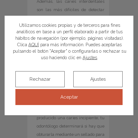
Además, las caries interdentales
son las más difíciles de detectar
porque no se ven, por lo que son
Utilizamos cookies propias y de terceros para fines
muy frecuentes.
analíticos en base a un perfil elaborado a partir de tus
Limpia la lengua con limpiadores
hábitos de navegación (por ejemplo, páginas visitadas).
linguales o con el cepillo. Lo más
Clica
AQUÍ
para más información. Puedes aceptarlas
pulsando el botón "Aceptar" o configurarlas o rechazar su
higiénico y efectivo es frotarla con
uso haciendo clic en
Ajustes
.
un limpiador lingual por la
mañana, tras el reposo nocturno.
Aplica flúor para fortalecer el
Rechazar
Ajustes
esmalte y así prevenir las caries.
Utilizar pastas dentífricas,
Aceptar
colutorios y antisépticos fluorados.
En el caso de que se haya
producido una caries incipiente, tu
odontólogo determinará si hay que
obturarla mediante un sellado para