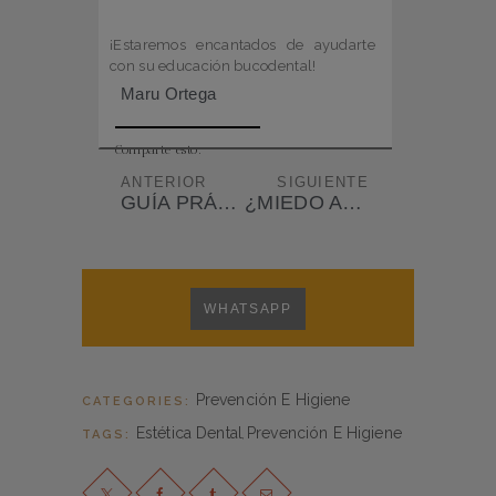
¡Estaremos encantados de ayudarte
con su educación bucodental!
Maru Ortega
Comparte esto:
ANTERIOR
SIGUIENTE
GUÍA PRÁCTICA PARA MANTENER TU SALUD BUCODENTAL EN NAVIDAD
¿MIEDO AL DENTISTA?
WHATSAPP
Prevención E Higiene
CATEGORIES:
Estética Dental
Prevención E Higiene
TAGS:
,