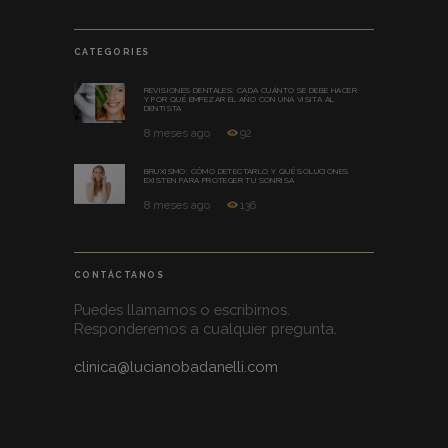
CATEGORIES
REVISIONES DENTALES: CADA CUÁNTO SE DEBE HACER
Y POR QUÉ EMPEZAR EL AÑO CON UNA VISITA AL
DENTISTA
8 meses ago
92
BRUXISMO: CÓMO DETECTARLO Y QUÉ SOLUCIONES
EXISTEN PARA PROTEGER TU SONRISA
8 meses ago
136
CONTÁCTANOS
Puedes llamarnos o escribirnos.
Responderemos a cualquier pregunta.
clinica@lucianobadanelli.com