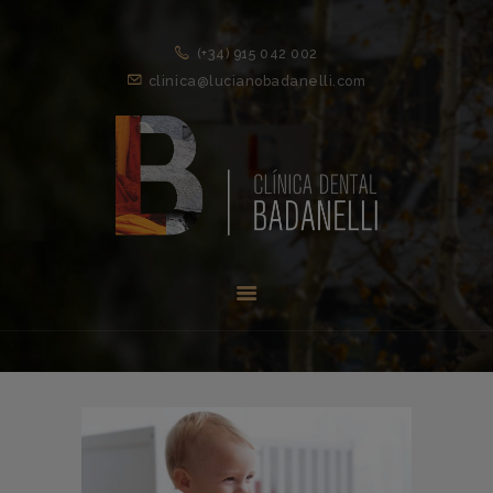
(+34) 915 042 002
clinica@lucianobadanelli.com
INICIO
1ª VISITA
TRATAMIENTOS ↓
EQUIPO
NOVEDADES
CONTACTO