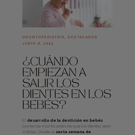
ODONTOPEDIATRÍA
,
DESTACADOS
JUNIO 8, 2025
¿CUÁNDO
EMPIEZAN A
SALIR LOS
DIENTES EN LOS
BEBÉS?
El
desarrollo de la dentición en bebés
comienza mucho antes de que los dientes sean
visibles. Desde la
sexta semana de