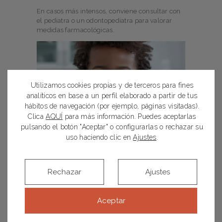
En casos más intensos, conviene consultar con
el pediatra o un odontopediatra para valorar
medidas farmacológicas.
Utilizamos cookies propias y de terceros para fines
analíticos en base a un perfil elaborado a partir de tus
hábitos de navegación (por ejemplo, páginas visitadas).
Clica
AQUÍ
para más información. Puedes aceptarlas
pulsando el botón "Aceptar" o configurarlas o rechazar su
¿Cuándo empezar la higiene
uso haciendo clic en
Ajustes
.
bucal?
Aunque no haya dientes visibles, es aconsejable
Rechazar
Ajustes
habituar al bebé desde temprano:
Usar una
gasa o dedal
para masajear las
Aceptar
encías
Asociar este momento con rutinas