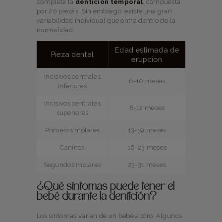
completa la
dentición temporal
, compuesta
por 20 piezas. Sin embargo, existe una gran
variabilidad individual que entra dentro de la
normalidad.
Edad estimada de
Pieza dental
erupción
Incisivos centrales
6-10 meses
inferiores
Incisivos centrales
8-12 meses
superiores
Primeros molares
13-19 meses
Caninos
16-23 meses
Segundos molares
23-31 meses
¿Qué síntomas puede tener el
bebé durante la dentición?
Los síntomas varían de un bebé a otro. Algunos