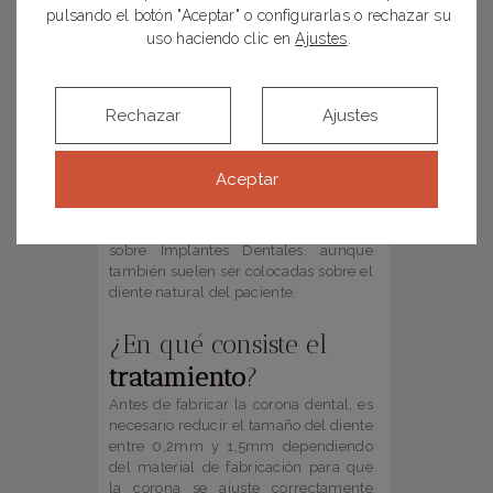
pulsando el botón "Aceptar" o configurarlas o rechazar su
son adecuados
uso haciendo clic en
Ajustes
.
La pieza dental está fracturada.
El diente se encuentra tan
destruido que es necesario
Rechazar
Ajustes
reconstruirlo en su totalidad.
Aceptar
Encontramos numerosos casos en los
que colocamos Coronas de Porcelana
sobre Implantes Dentales, aunque
también suelen ser colocadas sobre el
diente natural del paciente.
¿En qué consiste el
tratamiento
?
Antes de fabricar la corona dental, es
necesario reducir el tamaño del diente
entre 0,2mm y 1,5mm dependiendo
del material de fabricación para que
la corona se ajuste correctamente