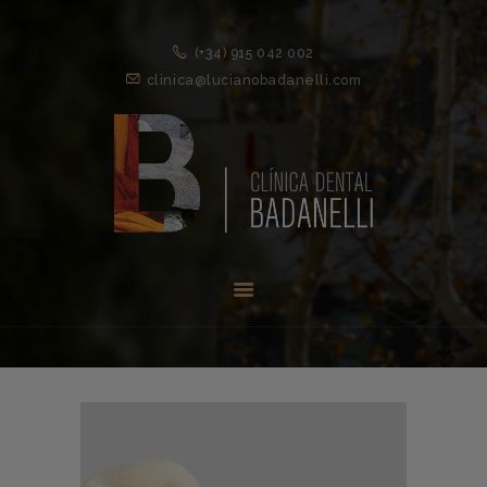
(+34) 915 042 002
clinica@lucianobadanelli.com
INICIO
1ª VISITA
TRATAMIENTOS ↓
EQUIPO
NOVEDADES
CONTACTO