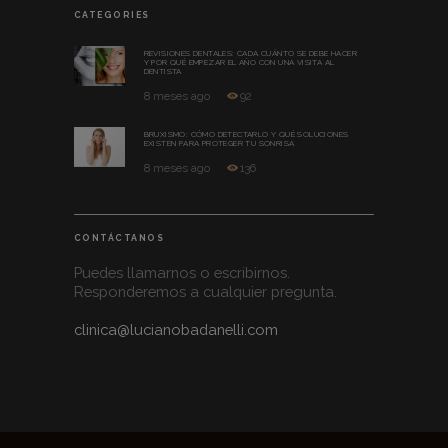
CATEGORIES
REVISIONES DENTALES: CADA CUÁNTO SE DEBE HACER
Y POR QUÉ EMPEZAR EL AÑO CON UNA VISITA AL
DENTISTA
8 meses ago
92
BRUXISMO: CÓMO DETECTARLO Y QUÉ SOLUCIONES
EXISTEN PARA PROTEGER TU SONRISA
8 meses ago
136
CONTÁCTANOS
Puedes llamarnos o escribirnos.
Responderemos a cualquier pregunta.
clinica@lucianobadanelli.com