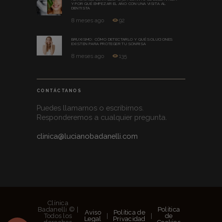
Y POR QUÉ EMPEZAR EL AÑO CON UNA VISITA AL
DENTISTA
8 meses ago
92
BRUXISMO: CÓMO DETECTARLO Y QUÉ SOLUCIONES
EXISTEN PARA PROTEGER TU SONRISA
8 meses ago
135
CONTÁCTANOS
Puedes llamarnos o escribirnos.
Responderemos a cualquier pregunta.
clinica@lucianobadanelli.com
Clínica
Badanelli © |
Política
Aviso
Política de
Todos los
|
|
de
Legal
Privacidad