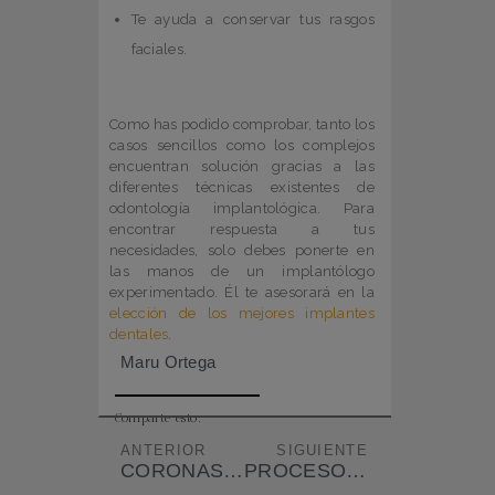
Te ayuda a conservar tus rasgos
faciales.
Como has podido comprobar, tanto los
casos sencillos como los complejos
encuentran solución gracias a las
diferentes técnicas existentes de
odontología implantológica. Para
encontrar respuesta a tus
necesidades, solo debes ponerte en
las manos de un implantólogo
experimentado. Él te asesorará en la
elección de los mejores implantes
dentales
.
Maru Ortega
Comparte esto:
ANTERIOR
SIGUIENTE
CORONAS DE PORCELANA ¿QUÉ SON?
PROCESO DE COLOCACIÓN DE UN IMPLANTE DENTAL ¿CUÁNTO DURA?