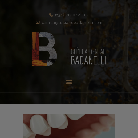
(+34) 915 042 002
clinica@lucianobadanelli.com
INICIO
1ª VISITA
TRATAMIENTOS ↓
EQUIPO
NOVEDADES
CONTACTO