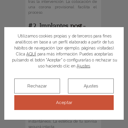
tras la intervención. La colocación de
una corona provisional facilita el
proceso.
#2. Implantes
post-
extracción
Utilizamos cookies propias y de terceros para fines
Esta técnica consiste en la inserción
analíticos en base a un perfil elaborado a partir de tus
inmediata del implante en el mismo
hábitos de navegación (por ejemplo, páginas visitadas).
acto de la extracción de una pieza
Clica
AQUÍ
para más información. Puedes aceptarlas
dental dañada. Se trata de un
pulsando el botón "Aceptar" o configurarlas o rechazar su
tratamiento muy parecido al de carga
uso haciendo clic en
Ajustes
.
inmediata, solo que en este caso el
implante sustituye a una pieza
dañada no a una ausencia dental.
Sobre él en algunos casos se puede
Rechazar
Ajustes
hacer carga inmediata (colocación de
una corona provisional)
Aceptar
Cuando se lleva a cabo este
procedimiento no notarás la ausencia
de la pieza extraída, los resultados son
instantáneos. La estética de tu sonrisa
seguirá intacta.