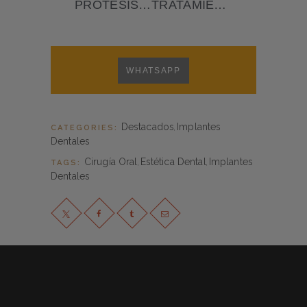
PRÓTESIS DENTALES ¡Y VUELVE A RECUPERAR TU DENTADURA!
TRATAMIENTO CON IMPLANTES DENTALES ¿EN QUÉ CONSISTE?
WHATSAPP
Destacados
Implantes
CATEGORIES:
,
Dentales
Cirugía Oral
Estética Dental
Implantes
TAGS:
,
,
Dentales