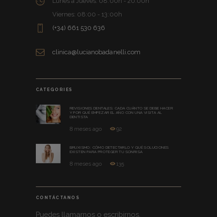
Lunes a Jueves: 08:00h - 20:00h
Viernes: 08:00 - 13:00h
(+34) 661 530 636
clinica@lucianobadanelli.com
CATEGORIES
REVISIONES DENTALES: CADA CUÁNTO SE DEBE HACER
Y POR QUÉ EMPEZAR EL AÑO CON UNA VISITA AL
DENTISTA
8 meses ago
92
BRUXISMO: CÓMO DETECTARLO Y QUÉ SOLUCIONES
EXISTEN PARA PROTEGER TU SONRISA
8 meses ago
135
CONTÁCTANOS
Puedes llamarnos o escribirnos.