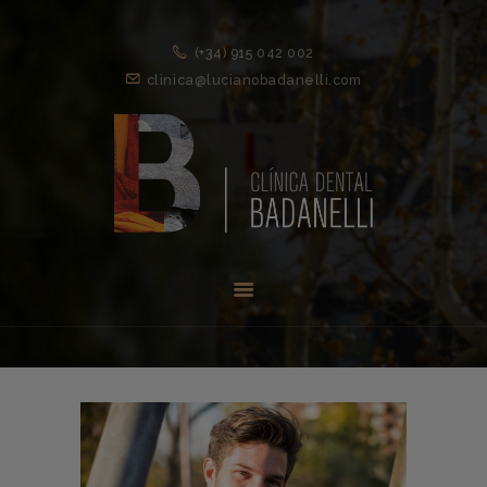
(+34) 915 042 002
clinica@lucianobadanelli.com
INICIO
1ª VISITA
TRATAMIENTOS ↓
EQUIPO
NOVEDADES
CONTACTO