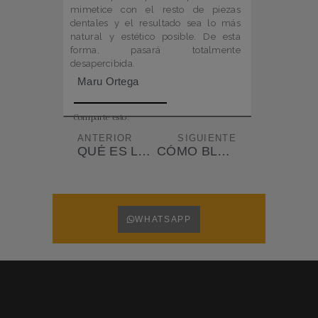
mimetice con el resto de piezas
dentales y el resultado sea lo más
natural y estético posible. De esta
forma, pasará totalmente
desapercibida.
Maru Ortega
Comparte esto:
ANTERIOR
SIGUIENTE
QUÉ ES LA CIRUGÍA ESTÉTICA DE ENCÍA Y CUÁNDO ESTÁ INDICADA
CÓMO BLANQUEAR LOS DIENTES PARA LUCIR UNA SONRISA PERFECTA
WHATSAPP