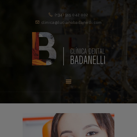
(+34) 915 042 002
clinica@lucianobadanelli.com
INICIO
1ª VISITA
TRATAMIENTOS ↓
EQUIPO
NOVEDADES
CONTACTO