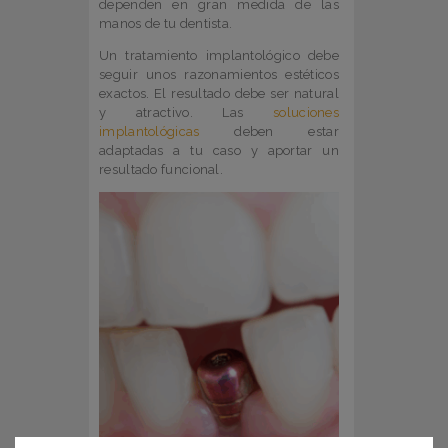
dependen en gran medida de las
manos de tu dentista.
Un tratamiento implantológico debe
seguir unos razonamientos estéticos
exactos. El resultado debe ser natural
y atractivo. Las
soluciones
implantológicas
deben estar
adaptadas a tu caso y aportar un
resultado funcional.