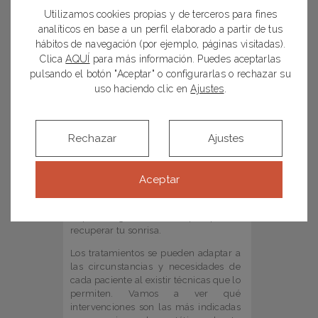
Utilizamos cookies propias y de terceros para fines
analíticos en base a un perfil elaborado a partir de tus
hábitos de navegación (por ejemplo, páginas visitadas).
Principales
Clica
AQUÍ
para más información. Puedes aceptarlas
pulsando el botón "Aceptar" o configurarlas o rechazar su
tratamientos
que
uso haciendo clic en
Ajustes
.
pueden ayudarte a
mejorar la estética de
Rechazar
Ajustes
tu sonrisa
Hoy en día, en tu centro de
odontología estética puedes encontrar
Aceptar
respuesta a tu caso. Son varios los
tratamientos especializados en
implantología con los que podrás
recuperar tu sonrisa.
Los tratamientos se pueden adaptar a
las circunstancias y necesidades de
cada paciente al existir técnicas que lo
permiten. Vamos a ver qué
intervenciones son las más indicadas