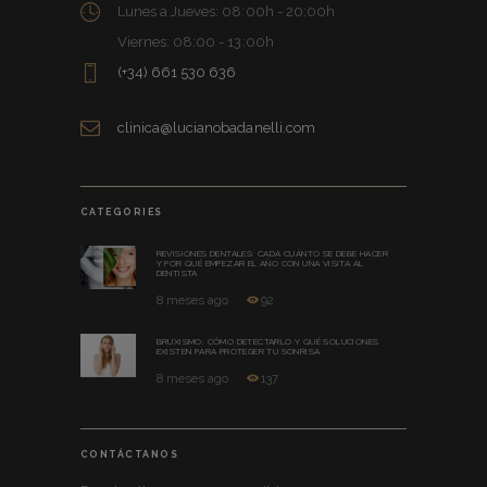
Lunes a Jueves: 08:00h - 20:00h
Viernes: 08:00 - 13:00h
(+34) 661 530 636
clinica@lucianobadanelli.com
CATEGORIES
REVISIONES DENTALES: CADA CUÁNTO SE DEBE HACER
Y POR QUÉ EMPEZAR EL AÑO CON UNA VISITA AL
DENTISTA
8 meses ago
92
BRUXISMO: CÓMO DETECTARLO Y QUÉ SOLUCIONES
EXISTEN PARA PROTEGER TU SONRISA
8 meses ago
137
CONTÁCTANOS