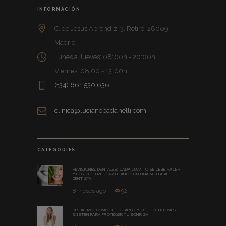
INFORMACIÓN
C. de Jesús Aprendiz, 3, Retiro, 28009
Madrid
Lunes a Jueves: 08:00h - 20:00h
Viernes: 08:00 - 13:00h
(+34) 661 530 636
clinica@lucianobadanelli.com
CATEGORIES
REVISIONES DENTALES: CADA CUÁNTO SE DEBE HACER
Y POR QUÉ EMPEZAR EL AÑO CON UNA VISITA AL
DENTISTA
8 meses ago
92
BRUXISMO: CÓMO DETECTARLO Y QUÉ SOLUCIONES
EXISTEN PARA PROTEGER TU SONRISA