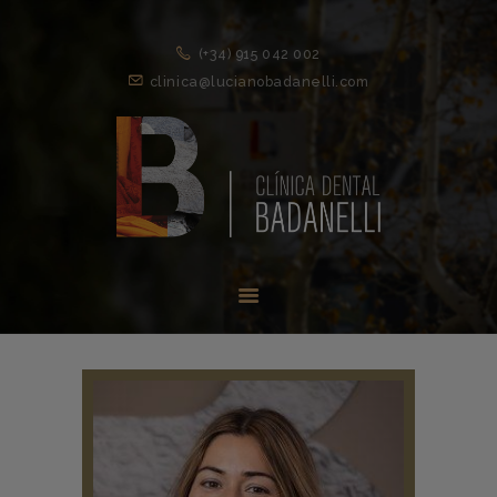
(+34) 915 042 002
clinica@lucianobadanelli.com
INICIO
1ª VISITA
TRATAMIENTOS ↓
EQUIPO
NOVEDADES
CONTACTO