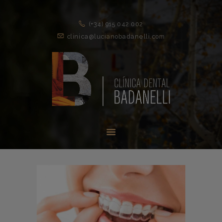
(+34) 915 042 002
clinica@lucianobadanelli.com
INICIO
1ª VISITA
TRATAMIENTOS ↓
EQUIPO
NOVEDADES
CONTACTO