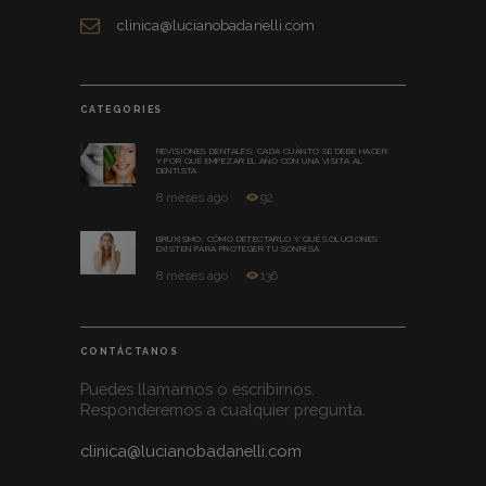
clinica@lucianobadanelli.com
CATEGORIES
REVISIONES DENTALES: CADA CUÁNTO SE DEBE HACER
Y POR QUÉ EMPEZAR EL AÑO CON UNA VISITA AL
DENTISTA
8 meses ago
92
BRUXISMO: CÓMO DETECTARLO Y QUÉ SOLUCIONES
EXISTEN PARA PROTEGER TU SONRISA
8 meses ago
136
CONTÁCTANOS
Puedes llamarnos o escribirnos.
Responderemos a cualquier pregunta.
clinica@lucianobadanelli.com