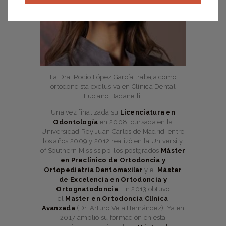
La Dra. Rocío López García trabaja como
ortodoncista exclusiva en Clínica Dental
Luciano Badanelli.
Una vez finalizada su
Licenciatura en
Odontología
en 2008, cursada en la
Universidad Rey Juan Carlos de Madrid, entre
los años 2009 y 2012 realizó en la University
of Southern Mississippi los postgrados
Máster
en Preclínico de Ortodoncia y
Ortopediatría Dentomaxilar
y el
Máster
de Excelencia en Ortodoncia y
Ortognatodoncia
. En 2013 obtuvo
el
Master en Ortodoncia Clínica
Avanzada
(Dr. Arturo Vela Hernández). Ya en
2017 amplió su formación en esta