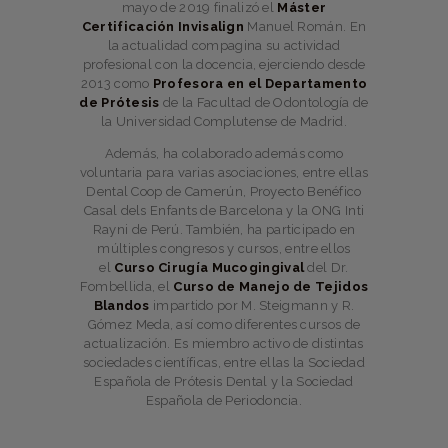
mayo de 2019 finalizó el
Máster
Certificación Invisalign
Manuel Román. En
la actualidad compagina su actividad
profesional con la docencia, ejerciendo desde
2013 como
Profesora en el Departamento
de Prótesis
de la Facultad de Odontología de
la Universidad Complutense de Madrid.
Además, ha colaborado además como
voluntaria para varias asociaciones, entre ellas
Dental Coop de Camerún, Proyecto Benéfico
Casal dels Enfants de Barcelona y la ONG Inti
Rayni de Perú. También, ha participado en
múltiples congresos y cursos, entre ellos
el
Curso Cirugía Mucogingival
del Dr.
Fombellida, el
Curso de Manejo de Tejidos
Blandos
impartido por M. Steigmann y R.
Gómez Meda, así como diferentes cursos de
actualización. Es miembro activo de distintas
sociedades científicas, entre ellas la Sociedad
Española de Prótesis Dental y la Sociedad
Española de Periodoncia.